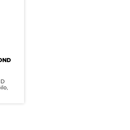
OND
ND
ilo,