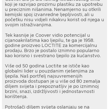
koji je razvijao prozirnu plastiku za upotrebu
u preciznim nišanima. Nenamjerno su otkrili
kemijski spoj izvanredne ljepljivosti, ali u
početku nisu vidjeli nikakvu korist od njega u
svojim istraživanjima.
Tek kasnije je Coover vidio potencijal u
cijanoakrilatima kao ljepilu, te ga je 1958.
godine proizveo LOCTITE za komercijalnu
prodaju. Brzo je postalo iznimno popularno
kao korisno i svestrano ljepilo za kućanstvo.
Više od 50 godina Loctite se ističe kao
globalni lider u pouzdanim rješenjima za
ljepila. Naš portfelj najsuvremenijih
proizvoda dostupan je u više od 80 zemalja
diljem svijeta i prepoznatljiv je po iznimnoj
brzini, snazi, izdržljivosti i jednostavnosti
korištenja.
Potrošači diljem svijeta oslanjaju se na