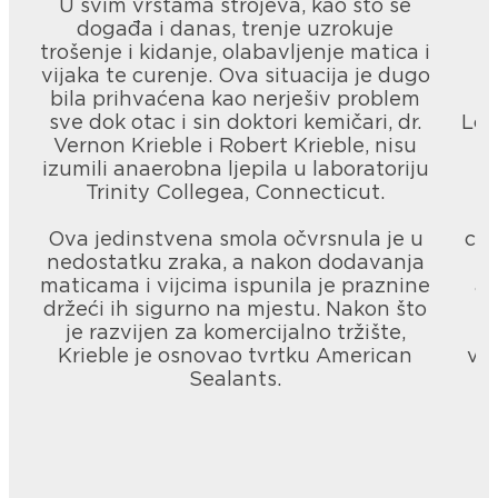
U svim vrstama strojeva, kao što se
Do
događa i danas, trenje uzrokuje
mi
trošenje i kidanje, olabavljenje matica i
p
vijaka te curenje. Ova situacija je dugo
bila prihvaćena kao nerješiv problem
sve dok otac i sin doktori kemičari, dr.
Loc
Vernon Krieble i Robert Krieble, nisu
d
izumili anaerobna ljepila u laboratoriju
Trinity Collegea, Connecticut.
Po
Ova jedinstvena smola očvrsnula je u
cij
nedostatku zraka, a nakon dodavanja
m
maticama i vijcima ispunila je praznine
ak
držeći ih sigurno na mjestu. Nakon što
lj
je razvijen za komercijalno tržište,
Krieble je osnovao tvrtku American
već
Sealants.