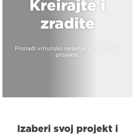
Kreirajte i
zradite
Pronađi vrhunsko rješenje za sve svoje
projekte
Izaberi svoj projekt i