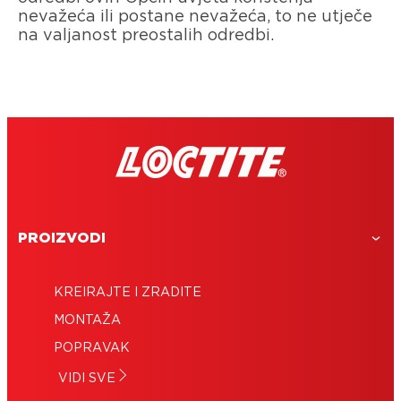
nevažeća ili postane nevažeća, to ne utječe
na valjanost preostalih odredbi.
PROIZVODI
KREIRAJTE I ZRADITE
MONTAŽA
POPRAVAK
VIDI SVE