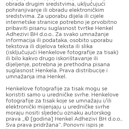
obrada drugim sredstvima, uključujući
pohranjivanje ili obradu elektroničkim
sredstvima. Za uporabu dijela ili cijele
internetske stranice potrebno je prvobitno
pribaviti pisanu suglasnost tvrtke Henkel
Adhezivi BH d.o.o.. Za svako umnažanje
informacija ili podataka, osobito uporabu
tekstova ili dijelova teksta ili slika
(isključujući Henkelove fotografije za tisak)
ili bilo kakvo drugo iskorištavanje ili
dijeljenje, potrebna je prethodna pisana
suglasnost Henkela. Prava distribucije i
umnažanja ima Henkel.
Henkelove fotografije za tisak mogu se
koristiti samo u uredničke svrhe. Henkelove
fotografije za tisak koje se umnažaju i/ili
elektronički mijenjaju u uredničke svrhe
moraju nositi sljedeću oznaku autorskog
prava „© [godina] Henkel Adhezivi BH d.o.o..
Sva prava pridržana”. Ponovni ispis je