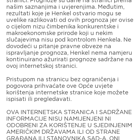
stranici. Prognoze su dane na stranici prema
našim saznanjima i uvjerenjima. Međutim,
rezultati koje je Henkel ostvario mogu se
uvelike razlikovati od ovih prognoza jer ovise
o cijelom nizu čimbenika konkurentske i
makroekonomske prirode koji u nekim
slučajevima nisu pod kontrolom Henkela. Ne
dovodeći u pitanje pravne obveze na
ispravljanje prognoza, Henkel nema namjeru
kontinuirano ažurirati prognoze sadržane na
ovoj internetskoj stranici.
Pristupom na stranicu bez ograničenja i
pogovora prihvaćate ove Opće uvjete
korištenja internetske stranice koje možete
ispisati ili pregledavati.
OVA INTERNETSKA STRANICA I SADRŽANE
INFORMACIJE NISU NAMIJENJENI NI
ODOBRENI ZA KORIŠTENJE U SJEDINJENIM
AMERIČKIM DRŽAVAMA ILI OD STRANE
GRAĐANA ILI STANOVNIKA SAD-A. ONI