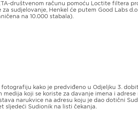
ETA-društvenom računu pomoću Loctite filtera proši
e za sudjelovanje, Henkel će putem Good Labs d.o
aničena na 10.000 stabala).
 fotografiju kako je predviđeno u Odjeljku 3. dobit
medija koji se koriste za davanje imena i adrese 
ava narukvice na adresu koju je dao dotični Sudio
 sljedeći Sudionik na listi čekanja.