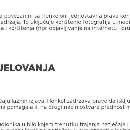
a povezanim sa Henkelom jednostavna prava korišć
 sadržaja. To uključuje korištenje fotografija u m
 i korištenja (npr. objavljivanje na internetu i 
DJELOVANJA
lučaju lažnih izjava, Henkel zadržava pravo da iskl
tena pomagala ili na drugi način ostvare prednost 
udionika u bilo kojem trenutku trajanja natječaja 