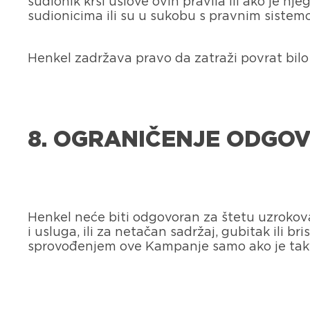
sudionik krši uslove ovih pravila ili ako je n
sudionicima ili su u sukobu s pravnim sistem
Henkel zadržava pravo da zatraži povrat bilo 
8. OGRANIČENJE ODGO
Henkel neće biti odgovoran za štetu uzrokov
i usluga, ili za netačan sadržaj, gubitak ili 
sprovođenjem ove Kampanje samo ako je takvu