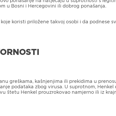
jegovo ponašanje na natječaju u suprotnosti s legi
om u Bosni i Hercegovini ili dobrog ponašanja.
koje koristi priložene takvoj osobi i da podnese s
VORNOSTI
anu greškama, kašnjenjima ili prekidima u prenos
brisanje podataka zbog virusa. U suprotnom, Henkel 
 štetu Henkel prouzrokovao namjerno ili iz kraj