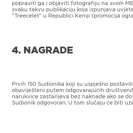
popraviti ga i objaviti fotografiju na svom M
svaku takvu publikaciju koja ispunjava uvjet
"Treecelet" u Republici Keniji (promocija ogr
4. NAGRADE
Prvih 150 Sudionika koji su uspješno postavili
obaviješteni putem odgovarajućih društvenih 
narukvice zastarijeva bez naknade ako se dost
Sudionik odgovoran. U tom slučaju će biti uzet