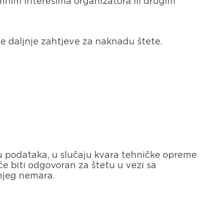
timnim interesima organizatora ili drugim
ve daljnje zahtjeve za naknadu štete.
u podataka, u slučaju kvara tehničke opreme
će biti odgovoran za štetu u vezi sa
njeg nemara.