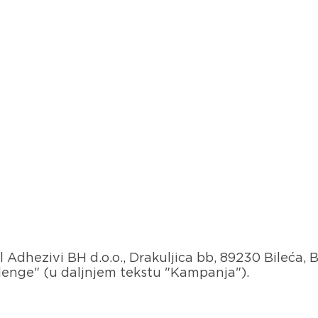
el Adhezivi BH d.o.o., Drakuljica bb, 89230 Bileća,
lenge" (u daljnjem tekstu "Kampanja").