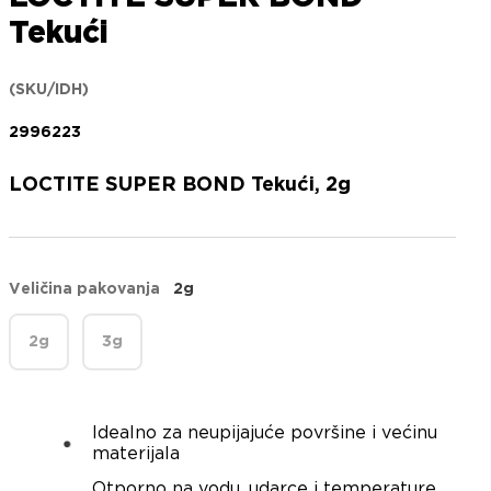
Tekući
(SKU/IDH)
2996223
LOCTITE SUPER BOND Tekući, 2g
Veličina pakovanja
2g
2g
3g
Idealno za neupijajuće površine i većinu
materijala
Otporno na vodu, udarce i temperature