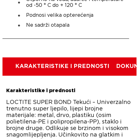
od -50 ° C do + 120 ° C
Podnosi velika opterećenja
Ne sadrži otapala
KARAKTERISTIKE I PREDNOSTI
DOKUME
Karakteristike i prednosti
LOCTITE SUPER BOND Tekući – Univerzalno
trenutno super ljepilo, lijepi brojne
materijale: metal, drvo, plastiku (osim
polietilena-PE i polipropilena-PP), staklo i
brojne druge. Odlikuje se brzinom i visokom
snagomlijepljenja. Učinkovito na glatkim i